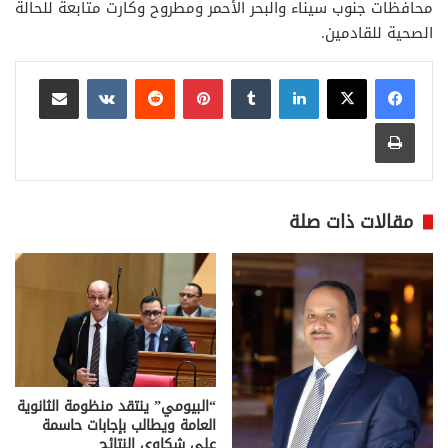
محافظات جنوب سيناء والبحر الأحمر ومطروح وكارت متابعة للحالة
الصحية للقادمين.
لينكدإن
بينتيريست
مشاركة عبر البريد
طباعة
مقالات ذات صلة
“البيومي” ينتقد منظومة الثانوية
العامة ويطالب بإجابات حاسمة
على شكاوى النتائج