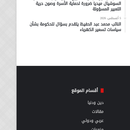
السوشيال ميديا ضرورة لحماية الأسرة وصون حرية
التعبير المسؤولة
5 أغسطس، 2026
النائب محمد عبد الحفيظ يتقدم بسؤال للحكومة بشأن
سياسات تسعير الكهرباء
أقسام الموقع
دين ودنيا
مقالات
عربي ودولي
منوعات