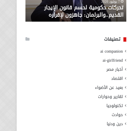
معاش المط
7 يوليو، 2020
لإقراره
من
تحركات حكومية لحسم قانون الإيجار
المطلوبة ل
وزارة
القديم..والبرلمان: جاهزون لإقراره
الاجتماعي
التضامن
الاجتماعي
تصنيفات
ai companion
ai-girlfriend
أخبار مصر
اقتصاد
بعيد عن الأضواء
تقارير وحوارات
تكنولوجيا
حوادث
دين ودنيا