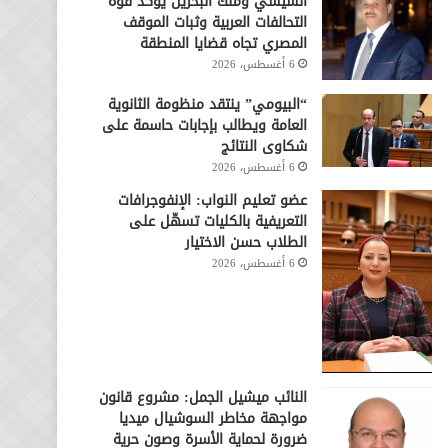
السيسي وملك البحرين يؤكد قوة
التحالفات العربية وثبات الموقف
المصري تجاه قضايا المنطقة
6 أغسطس، 2026
“البيومي” ينتقد منظومة الثانوية
العامة ويطالب بإجابات حاسمة على
شكاوى النتائج
6 أغسطس، 2026
عضو تعليم النواب: الإنفوجرافات
التعريفية بالكليات تسهّل على
الطلاب حسن الاختيار
6 أغسطس، 2026
النائب ميشيل الجمل: مشروع قانون
مواجهة مخاطر السوشيال ميديا
ضرورة لحماية الأسرة وصون حرية