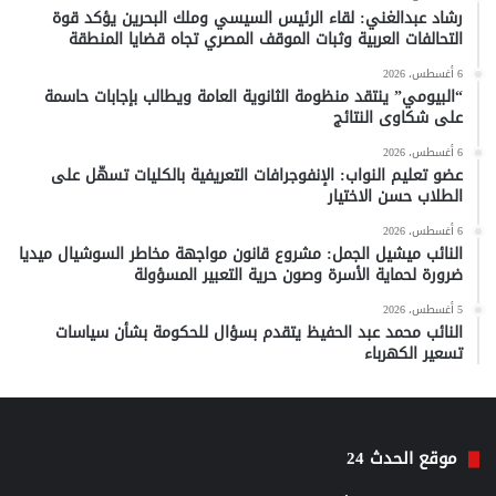
رشاد عبدالغني: لقاء الرئيس السيسي وملك البحرين يؤكد قوة
التحالفات العربية وثبات الموقف المصري تجاه قضايا المنطقة
6 أغسطس، 2026
“البيومي” ينتقد منظومة الثانوية العامة ويطالب بإجابات حاسمة
على شكاوى النتائج
6 أغسطس، 2026
عضو تعليم النواب: الإنفوجرافات التعريفية بالكليات تسهّل على
الطلاب حسن الاختيار
6 أغسطس، 2026
النائب ميشيل الجمل: مشروع قانون مواجهة مخاطر السوشيال ميديا
ضرورة لحماية الأسرة وصون حرية التعبير المسؤولة
5 أغسطس، 2026
النائب محمد عبد الحفيظ يتقدم بسؤال للحكومة بشأن سياسات
تسعير الكهرباء
موقع الحدث 24