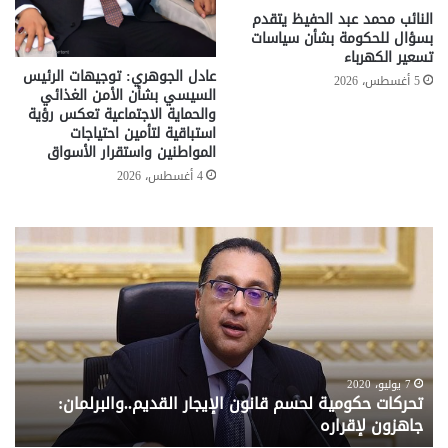
النائب محمد عبد الحفيظ يتقدم
بسؤال للحكومة بشأن سياسات
تسعير الكهرباء
عادل الجوهري: توجيهات الرئيس
5 أغسطس، 2026
السيسي بشأن الأمن الغذائي
والحماية الاجتماعية تعكس رؤية
استباقية لتأمين احتياجات
المواطنين واستقرار الأسواق
4 أغسطس، 2026
تحركات
مع
حكومية
الم
لحسم
..
قانون
إلي
الإيجار
الم
القديم..والبرلمان:
الم
جاهزون
للص
لإقراره
من
7 يوليو، 2020
تحركات حكومية لحسم قانون الإيجار القديم..والبرلمان:
م
وزا
جاهزون لإقراره
و
الت
الا