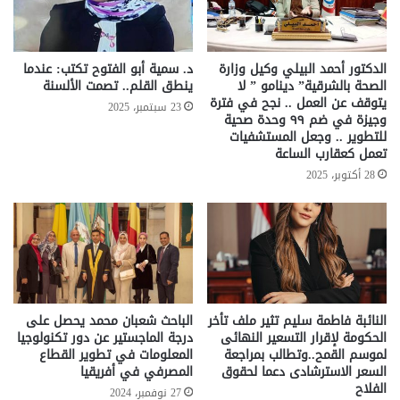
الدكتور أحمد البيلي وكيل وزارة
د. سمية أبو الفتوح تكتب: عندما
الصحة بالشرقية” دينامو ” لا
ينطق القلم.. تصمت الألسنة
يتوقف عن العمل .. نجح في فترة
23 سبتمبر، 2025
وجيزة في ضم ٩٩ وحدة صحية
للتطوير .. وجعل المستشفيات
تعمل كعقارب الساعة
28 أكتوبر، 2025
النائبة فاطمة سليم تثير ملف تأخر
الباحث شعبان محمد يحصل على
الحكومة لإقرار التسعير النهائى
درجة الماجستير عن دور تكنولوجيا
لموسم القمح..وتطالب بمراجعة
المعلومات في تطوير القطاع
السعر الاسترشادى دعما لحقوق
المصرفي في أفريقيا
الفلاح
27 نوفمبر، 2024