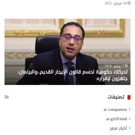
10 فبراير، 2025
تحركات
مع
حكومية
الم
لحسم
..
قانون
إلي
الإيجار
الم
القديم..والبرلمان:
الم
جاهزون
للص
لإقراره
من
7 يوليو، 2020
تحركات حكومية لحسم قانون الإيجار القديم..والبرلمان:
م
وزا
جاهزون لإقراره
و
الت
الا
تصنيفات
ai companion
ai-girlfriend
أخبار مصر