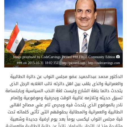
Image processed by CodeCarvings Piczard ### FREE Community Edition
### on 2015-10-31 18:02:35Z | http://piczard.com | http://codecarvings.com
الدكتور محمد عبدالحميد عضو مجلس النواب عن دائرة الطالبية
والعمرانية والذى بلقب بين اهل دائرته نائب الغلابه الرجل الذى
يتحدث دائما بلغة الشارع وليست لغة النخب السياسية وبابتسامة
تسبق حديثه وتلازمه غالبية الوقت وبحرفية وموضوعية وإلمام
نادر بالموضوع الذي يتحدث فيه وبحرص تام علي مصالح اهالى
الطالبية والعمرانية والمطالبة بحقوقهم التى تأتى كلماته تحت
قبة مجلس النواب ليكسب يوماً بعد يوم ارضية جديدة وشعبية
متزايدة منذ ان التحق بالبرلمان نائباً عن دائرة الطالبية والعمرانية