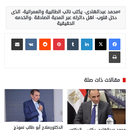
محمد عبدالهادى- يكتب نائب الطالبية والعمرانية- الذى
دخل قلوب- اهل دائرته عبر المحبة الصادقة -والخدمه
الحقيقية
لينكدإن
بينتيريست
مشاركة عبر البريد
طباعة
مقالات ذات صلة
الدكتورصلاح أبو طالب نموذج
محمد عبدالهادي يكتب .. الدكتور