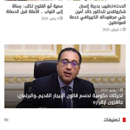
الحدث24|طبيب بدرجة إنسان
سمية أبو الفتوح تكتب: رسالة
شكروتقدير للدكتور خالد أمين
إلى النواب .. الأمانة قبل الحصانة
علي مجهوداته الكبيرةفي خدمة
6 يناير، 2026
المواطنين
2 فبراير، 2026
تحركات
مع
حكومية
الم
لحسم
..
قانون
إلي
الإيجار
الم
القديم..والبرلمان:
الم
جاهزون
للص
لإقراره
من
7 يوليو، 2020
تحركات حكومية لحسم قانون الإيجار القديم..والبرلمان:
م
وزا
جاهزون لإقراره
و
الت
الا
تصنيفات