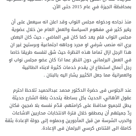
بمحافظة الجيزة في عام 2015 حتى الآن.
منذ نجاحه ودخوله مجلس النواب وقد اعلن انه سيعمل على أن
يغير كثير في مفهوم السياسة والعمل العام من خلال عضوية
مجلس النواب فلم يعد كما كان في الماضي ، حيث كان البعض
يري انه منصب شرفي او مجرد وجاهه اجتماعية وبرستيج غير ان
هذا الرجل ازال تماما هذه النظرة حيث شق لنفسه طريقا خاصا
في العمل البرلماني دون النظر عما اذا كان عضو مجلس نواب او
رجل أعمال استطاع ان يقدم خدمات كثيرة لابناء الطالبية
والعمرانية مما جعل الكثيير يشار اليه بالبنان .
عند الجلوس فى حضرة الدكتور محمد عبدالحميد تلاحظ احترم
عقول الأهالي، الحديث بكل بساطة يتحدث بلغة الشارع حديثة
يطل للجميع محافظ على كرامتهم، قدّم نفسه بلا ضجيج، فكان
ردّ جميلهم أن يصطفو خلال فترة الانتخابات محاربين الاشاعات
والحرب الشرسة من قبل المأجورين وحملوه إلى جولة الإعادة بثقة
كاملة الى اقتناص كرسي البرلمان فى الإعادة.