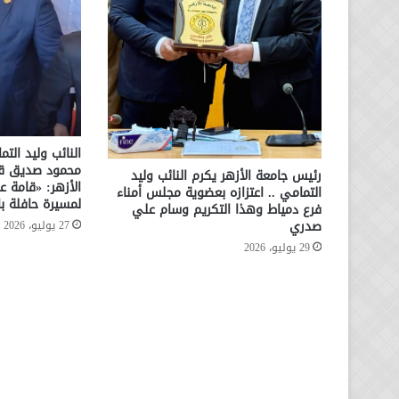
النائب وليد الت
محمود صديق قائ
رئيس جامعة الأزهر يكرم النائب وليد
الأزهر: «قامة عل
التمامي .. اعتزازه بعضوية مجلس أمناء
لمسيرة حافلة بال
فرع دمياط وهذا التكريم وسام علي
صدري
27 يوليو، 2026
29 يوليو، 2026