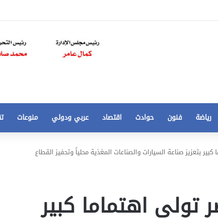
رياضة
فنون
حوادث
اقتصاد
عربي ودولي
منوعات
تق
تخفيض
كبير بتعزيز صناعة السيارات والصناعات المغذية محلياً وتحفيز القطاع
سعر
المتر
من
250
ر تولى اهتماما كبير
21 أغسطس، 2020
الي
 مخالفات
تخفيض سعر المتر من 250 الي 50 جنيها
50