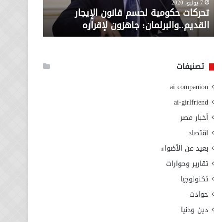
معاش المط
7 يوليو، 2020
لإقراره
من
تحركات حكومية لحسم قانون الإيجار
المطلوبة ل
وزارة
القديم..والبرلمان: جاهزون لإقراره
الاجتماعي
التضامن
الاجتماعي
تصنيفات
ai companion
ai-girlfriend
أخبار مصر
اقتصاد
بعيد عن الأضواء
تقارير وحوارات
تكنولوجيا
حوادث
دين ودنيا