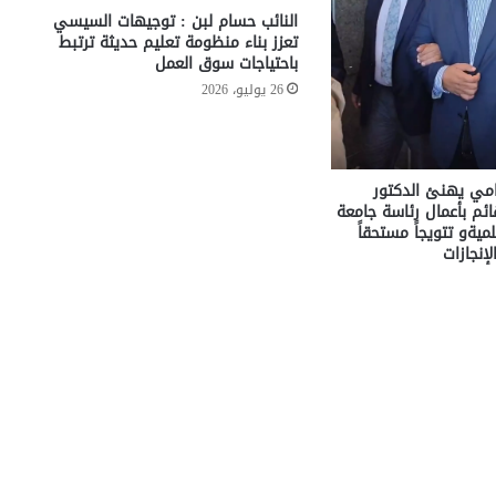
النائب حسام لبن : توجيهات السيسي
تعزز بناء منظومة تعليم حديثة ترتبط
باحتياجات سوق العمل
26 يوليو، 2026
مامي يهنئ الدكتور
م بأعمال رئاسة جامعة
ميةو تتويجاً مستحقاً
إنجازات