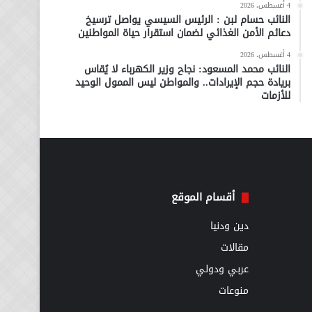
4 أغسطس، 2026
النائب حسام لبن : الرئيس السيسي يواصل ترسيخ
دعائم الأمن الغذائي لضمان استقرار حياة المواطنين
4 أغسطس، 2026
النائب محمد المسعود: نجاح وزير الكهرباء لا يُقاس
بريادة حجم الإيرادات.. والمواطن ليس الممول الوحيد
للأزمات
أقسام الموقع
دين ودنيا
مقالات
عربي ودولي
منوعات