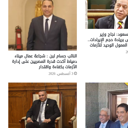
سعود: نجاح وزير
س بريادة حجم الإيرادات..
لممول الوحيد للأزمات
النائب حسام لبن : شجاعة عمال ميناء
دمياط أكدت قدرة المصريين على إدارة
الأزمات بكفاءة واقتدار
3 أغسطس، 2026