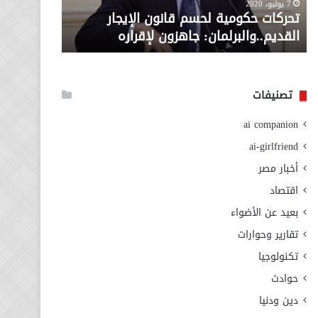
معاش المط
7 يوليو، 2020
لإقراره
من
تحركات حكومية لحسم قانون الإيجار
المطلوبة ل
وزارة
القديم..والبرلمان: جاهزون لإقراره
الاجتماعي
التضامن
الاجتماعي
تصنيفات
ai companion
ai-girlfriend
أخبار مصر
اقتصاد
بعيد عن الأضواء
تقارير وحوارات
تكنولوجيا
حوادث
دين ودنيا