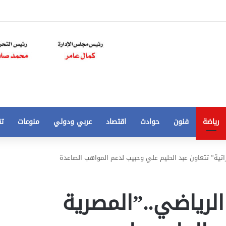
رياضة
فنون
حوادث
اقتصاد
عربي ودولي
منوعات
تق
تخفيض
اراتية” تتعاون عبد الحليم علي وحبيب لدعم المواهب الصاعدة
سعر
المتر
من
الرياضي..”المصرية
250
21 أغسطس، 2020
الي
 مخالفات
تخفيض سعر المتر من 250 الي 50 جنيها
50