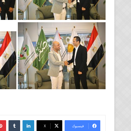
لينكدإن
فيسبوك
‫X