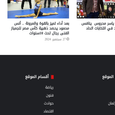
تن ياسر محروس ينافس
بعد أداء تميز بالقوة والمرونة .. أنس
في انتخابات اتحاد
محمود يحصد ذهبية كأس مصر للجمباز
الفنى رجال تحت 10سنوات
27 سبتمبر، 2024
الموقع
أقسام الموقع
رياضة
فنون
مان
حوادث
اقتصاد