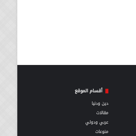
أقسام الموقع
دين ودنيا
مقالات
عربي ودولي
منوعات