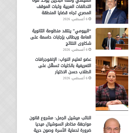
السيسي وملك البحرين يؤكد قوة
التحالفات العربية وثبات الموقف
المصري تجاه قضايا المنطقة
6 أغسطس، 2026
“البيومي” ينتقد منظومة الثانوية
العامة ويطالب بإجابات حاسمة على
شكاوى النتائج
6 أغسطس، 2026
عضو تعليم النواب: الإنفوجرافات
التعريفية بالكليات تسهّل على
الطلاب حسن الاختيار
6 أغسطس، 2026
النائب ميشيل الجمل: مشروع قانون
مواجهة مخاطر السوشيال ميديا
ضرورة لحماية الأسرة وصون حرية