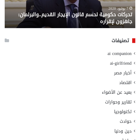
للصرف
0
من
ن
6 سبتمبر، 2020
معاش المطلقة .. إليك المستندات المطلوبة للصرف من
وزارة
ي
وزارة التضامن الاجتماعي
التضامن
ب
الاجتماعي
ا
و
تصنيفات
ا
م
ai companion
ع
أ
ai-girlfriend
ا
أخبار مصر
اقتصاد
بعيد عن الأضواء
تقارير وحوارات
تكنولوجيا
حوادث
دين ودنيا