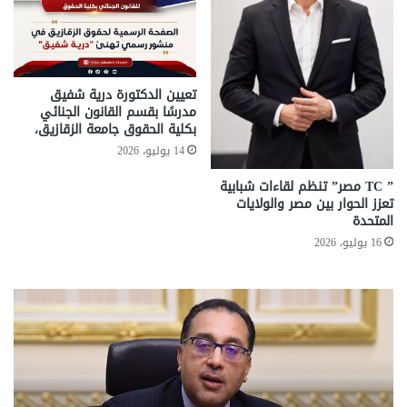
تعيين الدكتورة درية شفيق
مدرسًا بقسم القانون الجنائي
بكلية الحقوق جامعة الزقازيق،
14 يوليو، 2026
” TC مصر” تنظم لقاءات شبابية
تعزز الحوار بين مصر والولايات
المتحدة
16 يوليو، 2026
معاش
ا
المطلقة
ب
..
ض
إليك
م
المستندات
ا
المطلوبة
ب