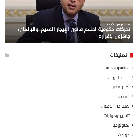
الإيجار
الم
القديم..والبرلمان:
الم
جاهزون
للص
لإقراره
من
7 يوليو، 2020
تحركات حكومية لحسم قانون الإيجار القديم..والبرلمان:
م
وزا
جاهزون لإقراره
و
الت
الا
تصنيفات
ai companion
ai-girlfriend
أخبار مصر
اقتصاد
بعيد عن الأضواء
تقارير وحوارات
تكنولوجيا
حوادث