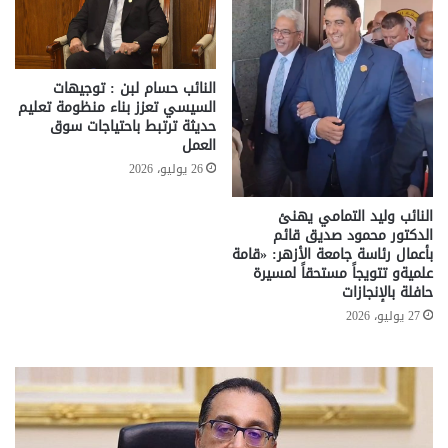
النائب حسام لبن : توجيهات
السيسي تعزز بناء منظومة تعليم
حديثة ترتبط باحتياجات سوق
العمل
26 يوليو، 2026
النائب وليد التمامي يهنئ
الدكتور محمود صديق قائم
بأعمال رئاسة جامعة الأزهر: «قامة
علميةو تتويجاً مستحقاً لمسيرة
حافلة بالإنجازات
27 يوليو، 2026
تحركات
مع
حكومية
الم
لحسم
..
قانون
إلي