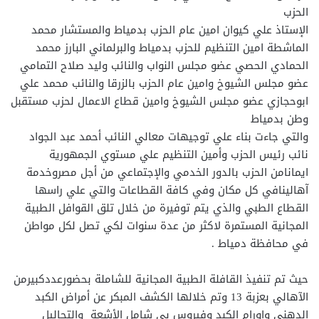
الحزب
الإستاذ علي كيوان امين عام الحزب بدمياط والمستشار محمد
الماشطة امين التنظيم للحزب بدمياط والبرلماني البارز محمد
الحمادي الحصي عضو مجلس النواب والنائب وليد صلاح التمامي
عضو مجلس الشيوخ وامين عام الحزب بالزرقا والنائب محمد علي
ابوحجازي عضو مجلس الشيوخ وامين قطاع الاعمال لحزب مستقبل
وطن بدمياط
والتي جاءت بناء علي توجيهات معالي النائب أحمد عبد الجواد
نائب رئيس الحزب وأمين التنظيم علي مستوي الجمهورية
ايمانامن الحزب بالدور الخدمي والإجتماعي من أجل مصروخدمة
آهالينافي كل مكان وفي كافة القطاعات والتي علي راسها
القطاع الطبي والذي يتم توفيرة من خلال تلق القوافل الطبية
المجانية المستمرة لاكثر من عدة سنوات لكي تصل لكل مواطن
في محافظة دمياط .
حيث تم تنفيذ القافلة الطبية المجانية للشاملة بحضورعددكبيرمن
الآهالي بعزبة 13 وتم خلالها الكشف المبكر عن أمراض الكبد
الدهني واورام الكبد وفيروس بي شامل الأشعة والتحاليل