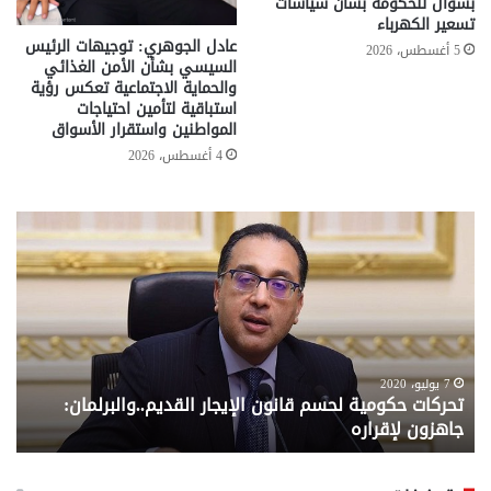
بسؤال للحكومة بشأن سياسات
تسعير الكهرباء
عادل الجوهري: توجيهات الرئيس
5 أغسطس، 2026
السيسي بشأن الأمن الغذائي
والحماية الاجتماعية تعكس رؤية
استباقية لتأمين احتياجات
المواطنين واستقرار الأسواق
4 أغسطس، 2026
تحركات
مع
حكومية
الم
لحسم
..
قانون
إلي
الإيجار
الم
القديم..والبرلمان:
الم
جاهزون
للص
لإقراره
من
7 يوليو، 2020
تحركات حكومية لحسم قانون الإيجار القديم..والبرلمان:
م
وزا
جاهزون لإقراره
و
الت
الا