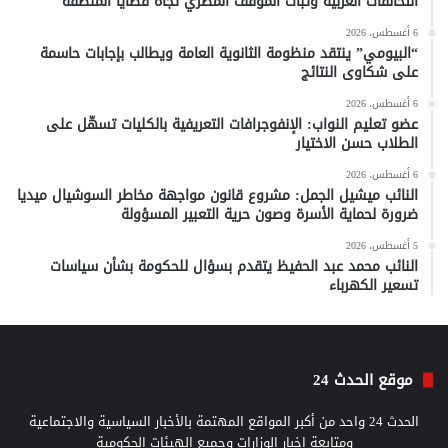
التحالفات العربية وثبات الموقف المصري تجاه قضايا المنطقة
6 أغسطس، 2026
“البيومي” ينتقد منظومة الثانوية العامة ويطالب بإجابات حاسمة
على شكاوى النتائج
6 أغسطس، 2026
عضو تعليم النواب: الإنفوجرافات التعريفية بالكليات تسهّل على
الطلاب حسن الاختيار
6 أغسطس، 2026
النائب ميشيل الجمل: مشروع قانون مواجهة مخاطر السوشيال ميديا
ضرورة لحماية الأسرة وصون حرية التعبير المسؤولة
5 أغسطس، 2026
النائب محمد عبد الحفيظ يتقدم بسؤال للحكومة بشأن سياسات
تسعير الكهرباء
موقع الحدث 24
الحدث 24 واحد من أكبر المواقع المهتمة بالأخبار السياسية والاجتماعية
ومتابعة اخبار الوزارات وجميع الهيئات الحكومية