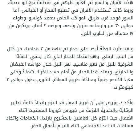
هذه الأفران والسور تم العثور عليهم في منطقة نجع أبو عصبة،
وربما كانت تستخدم الأفران في تصنيع الفخار أو الفيانس، أما
السور فوجد غرب طريق المواكب الخاص بمعبد خونسو، وطوله
حوالي ٣٠ متر وارتفاعه مترين ونصف وعرضه ٣ أمتار، ويتكون من
١٧ مدماك من الطوب اللبن.
و قد عثرت البعثة أيضا على جدار تم بناءه من ٣ مداميك من كتل
من الحجر الرملي، وهو امتداد للجدار الذي كان يحمي الضفة
الشرقية للنيل من تغير مناسيب نهر النيل خلال مواسم الفيضان
والتحاريق، ويمتد هذا الجدار من أمام معبد الكرنك شمالاً وحتى
معبد الأقصر جنوباً بمحاذاة طريق المواكب الكبرى بطول حوالي ٣
كيلومترات.
وأكد د. وزيري على أن فريق العمل قد التزم باتخاذ كافة تدابير
الوقاية والحماية اللازمة من فيروس كورونا المستجد، اثناء
الأعمال حيث التزم كل العاملين بالمشروع بارتداء الكمامات واتخاذ
مسافات التباعد الاجتماعي اثناء القيام بأعمال الحفر.