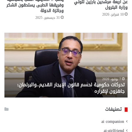
عن أربعة مرشحين بارزين لتولي
وفريقها الطبى يستحقون الشكر
وزارة البترول
وجائزة الدولة
10 فبراير، 2026
31 ديسمبر، 2025
تحركات
مع
حكومية
الم
لحسم
..
قانون
إلي
الإيجار
الم
القديم..والبرلمان:
الم
جاهزون
للص
لإقراره
من
7 يوليو، 2020
تحركات حكومية لحسم قانون الإيجار القديم..والبرلمان:
م
وزا
جاهزون لإقراره
و
الت
الا
تصنيفات
ai companion
ai-girlfriend