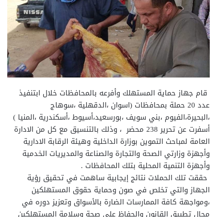
قام جهاز حماية المستهلك وأفرعه بالمحافظات خلال ابتنفيذ
عدد 20 حملة بمحافظات (اسوان ،الدقهلية ،سوهاج
،البحيرة،الفيوم ،بني سويف ،بورسعيد،أسيوط ،أسكندرية ،المنيا )
أسفرت عن تحرير 238 محضر ، وذلك بالتنسيق مع كل من الادارة
العامة لمباحث التموين بوزارة الداخلية وهيئة الرقابة الادارية
وأجهزة وزارتي الصحة والتجارة والصناعة والمديريات الخدمية
وأجهزة التنمية المحلية بتلك المحافظات .
حققت تلك الحملات نتائج إيجابية ساهمت في تحقيق رؤية
الجهاز والتي تخلص في صون وحماية حقوق المستهلكين
،ومواجهة كافة الممارسات الضارة بالأسواق وتعزيز دوره في
مجال تطبيق القانون والحفاظ علي صحة وسلامة المستهلكين