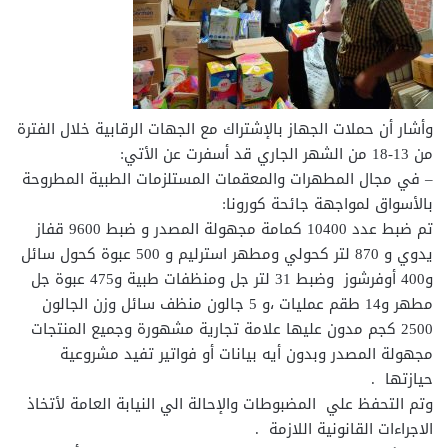
وأشار أن حملات الجهاز بالإشتراك مع الجهات الرقابية خلال الفترة
من 13-18 من الشهر الجاري قد أسفرت عن الأتي:
– في مجال المطهرات والمعقمات المستلزمات الطبية المطروحة
بالأسواق لمواجهة جائحة كورونا:
تم ضبط عدد 10400 كمامة مجهولة المصدر و ضبط 9600 قفاز
يدوي و 870 لتر كحولي ومطهر استرليم و 500 عبوة كحول سائل
و400 أوفرشوز وضبط 31 لتر جل ومنظفات طبية و475 عبوة جل
مطهر و14 طقم عمليات ،و 5 جالون منظف سائل وزن الجالون
2500 كجم مدون عليها علامة تجارية مشهورة وجميع المنتجات
مجهولة المصدر وبدون أيه بيانات أو فواتير تفيد مشروعية
حيازتها .
وتم التحفظ علي المضبوطات والإحالة الي النيابة العامة لأتخاذ
الاجراءات القانونية اللازمة .