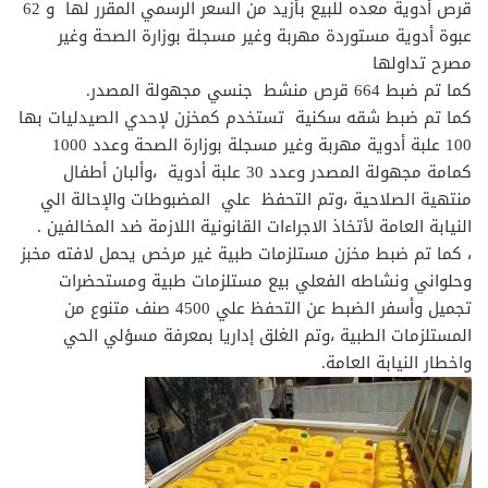
قرص أدوية معده للبيع بأزيد من السعر الرسمي المقرر لها و 62
عبوة أدوية مستوردة مهربة وغير مسجلة بوزارة الصحة وغير
مصرح تداولها
كما تم ضبط 664 قرص منشط جنسي مجهولة المصدر.
كما تم ضبط شقه سكنية تستخدم كمخزن لإحدي الصيدليات بها
100 علبة أدوية مهربة وغير مسجلة بوزارة الصحة وعدد 1000
كمامة مجهولة المصدر وعدد 30 علبة أدوية ،وألبان أطفال
منتهية الصلاحية ،وتم التحفظ علي المضبوطات والإحالة الي
النيابة العامة لأتخاذ الاجراءات القانونية اللازمة ضد المخالفين .
، كما تم ضبط مخزن مستلزمات طبية غير مرخص يحمل لافته مخبز
وحلواني ونشاطه الفعلي بيع مستلزمات طبية ومستحضرات
تجميل وأسفر الضبط عن التحفظ علي 4500 صنف متنوع من
المستلزمات الطبية ،وتم الغلق إداريا بمعرفة مسؤلي الحي
واخطار النيابة العامة.