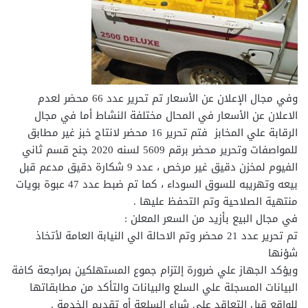
وفي مجال الإعلان عن الأسعار تم تحرير عدد 66 محضر لعدم
الاعلان عن الأسعار في المحال مختلفة النشاط أما في مجال
الرقابة علي المخابز فتم تحرير 16 محضر لانتاج خبز غير مطابق
للمواصفات وتحرير محضر برقم 5609 لسنه 2020 جنح قسم ثاني
الفيوم لمخزن دقيق غير مرخص ، عدد 9 شكارة دقيق مدعم قبل
بيعه وتهريبه للسوق السوداء ، كما تم ضبط عدد 47 عبوة بويات
منتهية الصلاحية وتم التحفظ عليها .
في مجال البيع بأزيد من السعر المعلن :
تم تحرير عدد 21 محضر وتم الاحالة الي النيابة العامة لأتخاذ
شؤنها
ويؤكد الجهاز علي ضرورة إلتزام جموع المستهلكين بمراجعة كافة
البيانات المسجلة علي السلع والبيانات والتأكد من مطابقاتها
للواقع قبل التعاقد علي شراء السلعة أو تقديم الخدمة .