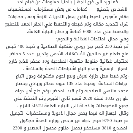
كما ورد الي فرع الجهاز بالمنيا معلومات عن قيام أحد
الأشخاص بتصنيع كمامات من بعض مستلزمات المستشفيات
وقام مأموري الضبط بالفرع بعمل التحريات الازمة وعمل محاولات
شراء لتحديد مكانه وتم ضبطه والتحفظ علي المقر المعد للتصنيع
والتحفظ علي عدد 6000 كمامة وإخطار النيابة العامة.
وفي مجال المنتجات الغذائية واللحوم:
تم ضبط 230 كجم جبن رومي منتهية الصلاحية و ضبط 400 كيس
ملح طعام غير صالحين للأستهلاك الأدمي وتحرير عدد 5 محاضر
لمنتجات غذائية متنوعة منتهية الصلاحية و18 محضر للذبح خارج
المجازر الرسمية وعدم اتباع اشتراطات الصحة والسلامة .
،وتم ضبط محل جزارة لعرض وبيع لحوم مكشوفة ودون اتباع
اجراءات السلامة وضبط عدد 139 عبوة عصائر وزبادي وخضار
مجمد منتهي الصلاحية وتم قيد المحضر برقم جنح أمن دولة
طوارئ 1832 لسنه 2020 قسم تاني الفيوم وتم التحفظ علي
جميع المضبوطات والاحالة الي النيابة العامة لاتخاذ اللازم .
وقال الجهاز انه فيما يخص مجال الأدوية ومستحضرات التجميل :
تم ضبط 9750 قرص دواء غير مرخص بوزارة الصحة مجهول
المصدرو 3810 مستحضر تجميل متنوع مجهول المصدر و 2300