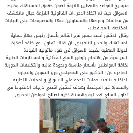
وترسيخ القواعد والمعايير اللازمة لصون حقوق المستهلك وضبط
الاسواق حيث تم اتخاذ الاجراءات القانونية اللازمة حيال ماتكشف
من مخالفات وعرضها والمسئولين عنها والمضبوطات علي النيابات
المختصة بالمحافظات.
وقال الدكتور أحمد سمير فرج القائم بأعمال رئيس جهاز حماية
المستهلك والمدير التنفيذي ان هناك تعاون مع كافة أجهزة
الدولة المعنيه بضبط الأسواق في ضوء ماتوليه القيادة
السياسية من إهتمام بتوفير السلع الغذائية والمستلزمات الطبية
لكافة المواطنين بأسعار مناسبة وبجودة عاليه والتكليفات الدورية
الصادرة عن ا الدكتور علي المصيلحي وزير التموين والتجارة
الداخلية بتنفيذ حملات ناجحة علي الاسواق والمحلات التجارية
والمصانع غير المرخصة بهدف تحقيق اقصي درجات الانضباط في
تداول السلع الغذائية والاستهلاكية لصالح المواطن المصري .