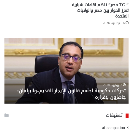
” TC مصر” تنظم لقاءات شبابية
تعزز الحوار بين مصر والولايات
المتحدة
16 يوليو، 2026
ركات
معاش
كومية
المطلق
حسم
..
نون
إليك
إيجار
المستن
قديم..والبرلمان:
المطلو
اهزون
للصرف
قراره
من
7 يوليو، 2020
6 سبتمبر، 2020
تحركات حكومية لحسم قانون الإيجار القديم..والبرلمان:
معاش
وزارة
جاهزون لإقراره
وزار
التضام
الاجتم
تصنيفات
ai companion