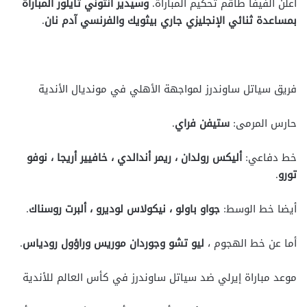
أعلن الفيفا طاقم تحكيم المباراة.
وسيدير ​​أنتوني تايلور المباراة
بمساعدة ثنائي الإنجليزي جاري بيثويك والفرنسي آدم نان
.
فريق سياتل ساوندرز لمواجهة الأهلي في مونديال الأندية
حارس المرمى:
ستيفن فراي
.
خط دفاعي:
أليكس رولدان ، ريمر أندالدي ، خافيير أريجا ، نوفو
تورو
.
أيضا خط الوسط:
جواو باولو ، نيكولاس لوديرو ، ألبرت روسناك
.
أما عن خط الهجوم ،
ليو تشو وجوردان موريس وراؤول رودياس
.
موعد مباراة إيرلي ضد سياتل ساوندرز في كأس العالم للأندية