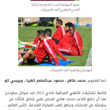
عمرو-السولية-لاعب-خط-وسط-ارتكاز-
النادي-الاهلي-اثناء-التمرينات
اليوديانج-وكهربا-اثناء-التمرينات
خط الهجوم:
محمد طاهر ، محمود عبدالمنعم كهربا ، وبيرسي تاو
قائمة تشكيلات الأهلي المرتقبة لنادي 2023 ضد سياتل ساوندرز
بعد أن خضع اللاعب محمد هاني لفحص طبي شامل للتأكد من
سلامته من الإصابات وجاهز للعب المباراة القادمة. كأس العالم ،