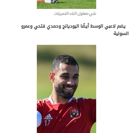
علي-معلول-اثناء-التمرينات
يضم لاعبي الوسط أيضًا اليوديانج وحمدي فتحي وعمرو
السولية