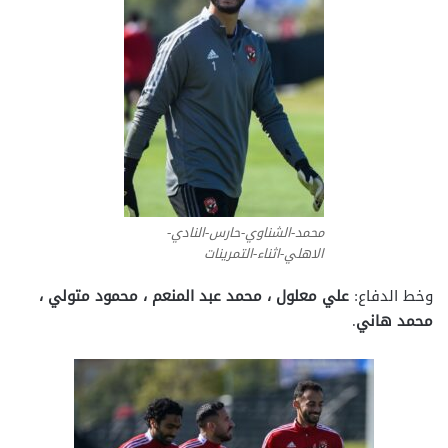
محمد-الشناوي-حارس-النادي-
الاهلي-اثناء-التمرينات
وخط الدفاع:
علي معلول ، محمد عبد المنعم ، محمود متولي ،
محمد هاني
.