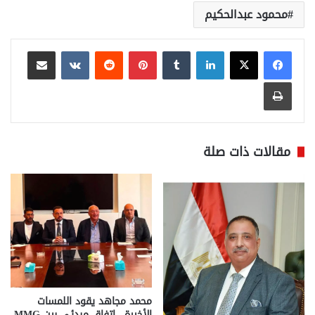
محمود عبدالحكيم
لينكدإن
بينتيريست
مشاركة عبر البريد
طباعة
مقالات ذات صلة
محمد مجاهد يقود اللمسات
الأخيرة.. اتفاق مبدئي بين MMG