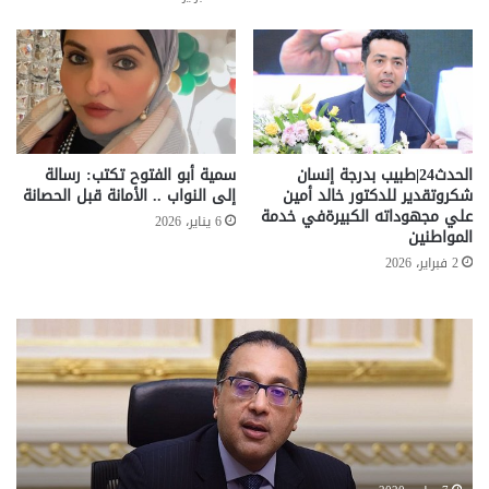
الحدث24|طبيب بدرجة إنسان
سمية أبو الفتوح تكتب: رسالة
شكروتقدير للدكتور خالد أمين
إلى النواب .. الأمانة قبل الحصانة
علي مجهوداته الكبيرةفي خدمة
6 يناير، 2026
المواطنين
2 فبراير، 2026
تحركات
مع
حكومية
الم
لحسم
..
قانون
إلي
الإيجار
الم
القديم..والبرلمان:
الم
جاهزون
للص