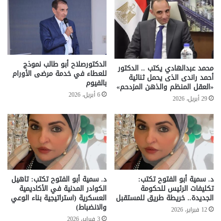
الدكتورصلاح أبو طالب نموذج
محمد عبدالهادي يكتب .. الدكتور
للعطاء في خدمة مرضى الأورام
أحمد راندى الذى يحمل ثنائية
بالفيوم
«العقل المنظم والذهن المزدحم»
6 أبريل، 2026
29 أبريل، 2026
د. سمية أبو الفتوح تكتب:
د. سمية أبو الفتوح تكتب: تاهيل
تكليفات الرئيس للحكومة
الكوادر المدنية في الأكاديمية
الجديدة.. خريطة طريق للمستقبل
العسكرية (استراتيجية بناء الوعي
والانضباط)
12 فبراير، 2026
3 فبراير، 2026