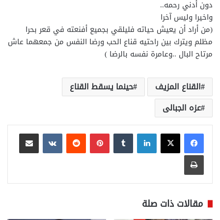
دون أدني رحمه..
واخيرا وليس آخرا
(من أراد أن يعيش حياته فليلقي بجميع أفنعته في قعر بحرا
مظلم ويترك بين راحتيه قناع الحب ورضا النفس من جمعهما عاش
مرتاح البال ..وعامرة نفسه بالرضا )
القناع المزيف
حينما يسقط القناع
عزه الجبالى
لينكدإن
بينتيريست
مشاركة عبر البريد
طباعة
مقالات ذات صلة