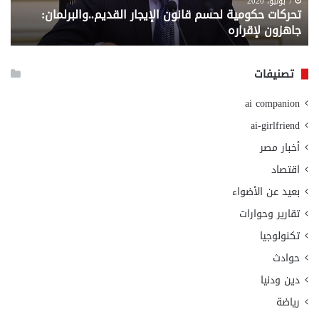
لإقراره
من
7 يوليو، 2020
تحركات حكومية لحسم قانون الإيجار القديم..والبرلمان:
م
وزا
جاهزون لإقراره
و
الت
الا
تصنيفات
ai companion
ai-girlfriend
أخبار مصر
اقتصاد
بعيد عن الأضواء
تقارير وحوارات
تكنولوجيا
حوادث
دين ودنيا
رياضة