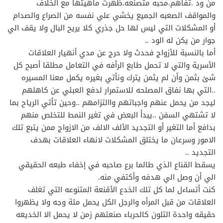
من ود .تفاهم.محبه متصنعه.ظهرت ماهيتها مع الخلاف
والمواقف الصعبه الجميع يخشي علي نفسه من الصراع والصدام
أو المشكلات التي ليس لها حل جذري كلا يريح البال ولا يقف الي
جوار من يكن له الود ..
أما بالنسبة للأزواج فحدث ولا حرج عن مدي أنهيار العلاقات
الأسرية والتي لا تحمل طابع الرأفه في التعامل مطلقا أصبح كل
شئ بثمن وأن لم يثمن يترك ونأتي بغيره يكمل معنا المسيره
..التي بها نفاق المصلحه للاستمرار لدفع العبئي عن كاهلهم
ليجد من يحمل عنهم واجباتهم واالتزامهم ..وحين تأتي الرياح بما
لا تشتهي السفن ..يبدأ البعض في تغير النمط للتخلص منهم
بدافع أما التغير أو التجديد الألف الالف من الازواج ممن يتبع تلك
الامور وسرعان ما يختلق المشكلات لانهاء العلاقات بهدف
التجديد ..
يسقط القناع الذي طالما برع صاحبه في إخفاء طبعه الحقيقي
الي أن وصل الي هدفه وأكتفي منه.
كنت أتساءل لما كل تلك الخدع الأقنعة المتنوعه التي تغلف
العلاقات من قبل المرأه والرجل الكل يحمل مئة وجه ولا يظهروا
حقيقه واحدة التلون كالحرباء صنعتهم زمن لا يحمل الا الخديعه