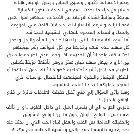
وصفر الابتسامه كثيرون ومحبي النفاق بارعون ..اوليس هناك
خسائر من جراء ما يحدث ..نعم في الصدقات تكون الخسارة
موجعة ومؤلمة لشدة ألارتباط بين الأصدقاء لحملهم أسرار بعض
قمة الترابط وسرعة الأنهيار لانها صداقات قامت علي المراوغة
والخداع والمصالح المدمرة للمعاني الحقيقيه للصداقه..
أما أسوء الاقنعة تلك التي يرتديها كلا من المرأة والرجل ويحمل
كل منهما عده اقنعه يرتديها في كل المواقف رغم عيشتهم
تحت سقف واحد الأ أن للخديعه الف وجه ..عدم الصراحه والصدق
بين الأزواج يجعل منهم كيان هش ووهن بأقنعة مزيفةيكملان
الطريق معا لاجل أشياء أجتماعية كصورة الأبناء بدون أحداهما أو
الشكل الأجتماع والنظرة المجتمعيه للأنفصال ..وأسباب أخري
تستوجب عليهم ارتداء الاقنعه المناسبه..
وهنا يأتي السؤال إلي متي تظل حقيقة العلاقات حائرة بن قناع
الواقع والخيال ؟
بادرني الجواب الي أن يتسرب الملل الي داخل القلوب ..او ان نألف
نعمه نسيان الواقع ..أو ان يكون ما بين الواقع المشوش
والحقيقه الحالمة بين القلب والعقل قناع الحب الذي أن بحثت عنه
تجد يعتريه طلاسم الحقد والغير وتشويه العاطفه في مهدها