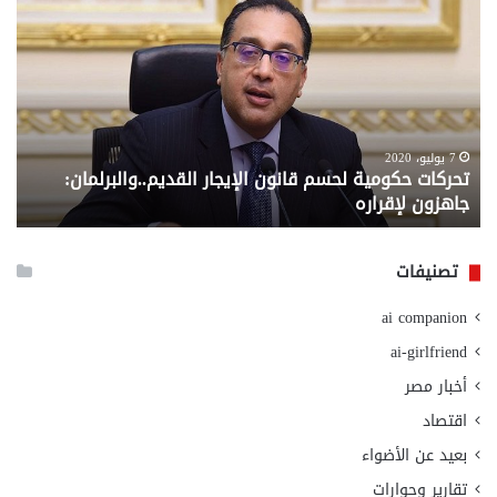
حكومية
الم
لحسم
..
قانون
إلي
الإيجار
الم
القديم..والبرلمان:
الم
جاهزون
للص
لإقراره
من
7 يوليو، 2020
تحركات حكومية لحسم قانون الإيجار القديم..والبرلمان:
م
وزا
جاهزون لإقراره
و
الت
الا
تصنيفات
ai companion
ai-girlfriend
أخبار مصر
اقتصاد
بعيد عن الأضواء
تقارير وحوارات