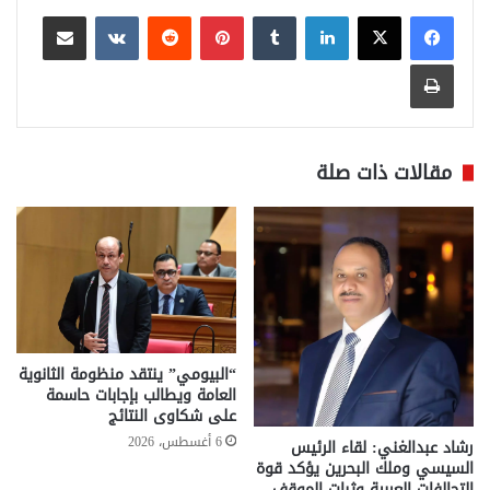
لينكدإن
بينتيريست
مشاركة عبر البريد
طباعة
مقالات ذات صلة
“البيومي” ينتقد منظومة الثانوية
العامة ويطالب بإجابات حاسمة
على شكاوى النتائج
6 أغسطس، 2026
رشاد عبدالغني: لقاء الرئيس
السيسي وملك البحرين يؤكد قوة
التحالفات العربية وثبات الموقف