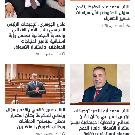
النائب محمد عبد الحفيظ يتقدم
بسؤال للحكومة بشأن سياسات
تسعير الكهرباء
عادل الجوهري: توجيهات الرئيس
5 أغسطس، 2026
السيسي بشأن الأمن الغذائي
والحماية الاجتماعية تعكس رؤية
استباقية لتأمين احتياجات
المواطنين واستقرار الأسواق
4 أغسطس، 2026
النائب عمرو فهمي يتقدم بسؤال
النائب محمد أبو النصر: توجيهات
برلماني للحكومة بشأن استمرار
الرئيس السيسي بشأن الأمن
تعطل”سيستم” المعاشات
الغذائي والحماية الاجتماعية ترسخ
ويطالب بتعويض المتضررين
استقرار الأسواق وتعزز الدعم
ووصوله لمستحقيه بكفاءة
3 أغسطس، 2026