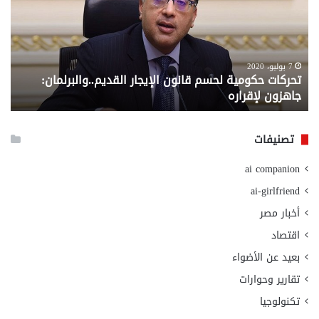
قانون
إلي
الإيجار
الم
القديم..والبرلمان:
الم
جاهزون
للص
لإقراره
من
7 يوليو، 2020
تحركات حكومية لحسم قانون الإيجار القديم..والبرلمان:
م
وزا
جاهزون لإقراره
و
الت
الا
تصنيفات
ai companion
ai-girlfriend
أخبار مصر
اقتصاد
بعيد عن الأضواء
تقارير وحوارات
تكنولوجيا