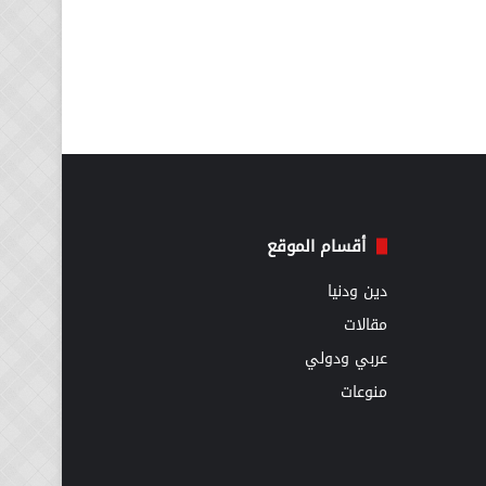
أقسام الموقع
دين ودنيا
مقالات
عربي ودولي
منوعات