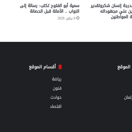
طبيب بدرجة إنسان شكروتقدير
سمية أبو الفتوح تكتب: رسالة إلى
مين علي مجهوداته
النواب .. الأمانة قبل الحصانة
 المواطنين
6 يناير، 2026
الموقع
أقسام الموقع
رياضة
فنون
مان
حوادث
اقتصاد