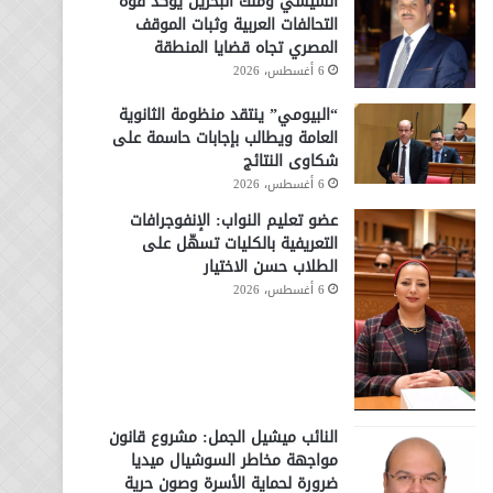
السيسي وملك البحرين يؤكد قوة
التحالفات العربية وثبات الموقف
المصري تجاه قضايا المنطقة
6 أغسطس، 2026
“البيومي” ينتقد منظومة الثانوية
العامة ويطالب بإجابات حاسمة على
شكاوى النتائج
6 أغسطس، 2026
عضو تعليم النواب: الإنفوجرافات
التعريفية بالكليات تسهّل على
الطلاب حسن الاختيار
6 أغسطس، 2026
النائب ميشيل الجمل: مشروع قانون
مواجهة مخاطر السوشيال ميديا
ضرورة لحماية الأسرة وصون حرية