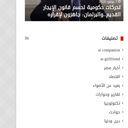
معاش المط
7 يوليو، 2020
لإقراره
من
تحركات حكومية لحسم قانون الإيجار
المطلوبة ل
وزارة
القديم..والبرلمان: جاهزون لإقراره
الاجتماعي
التضامن
الاجتماعي
تصنيفات
ai companion
ai-girlfriend
أخبار مصر
اقتصاد
بعيد عن الأضواء
تقارير وحوارات
تكنولوجيا
حوادث
دين ودنيا