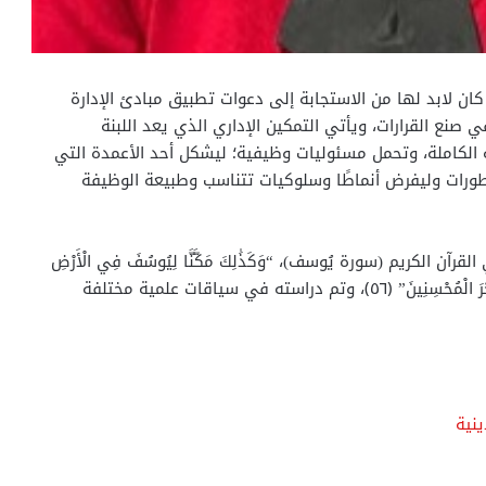
ان لابد لها من الاستجابة إلى دعوات تطبیق مبادئ الإدارة
 صنع القرارات، ویأتي التمكین الإداري الذي یعد اللبنة
الكاملة، وتحمل مسئولیات وظیفیة؛ لیشكل أحد الأعمدة التي
طورات ولیفرض أنماطًا وسلوكیات تتناسب وطبیعة الوظیفة
لكريم (سورة يُوسف)، “وَكَذَٰلِكَ مَكَّنَّا لِيُوسُفَ فِي الْأَرْضِ
يَتَبَوَّأُ مِنْهَا حَيْثُ يَشَاءُ نُصِيبُ بِرَحْمَتِنَا مَنْ نَشَاءُ وَلَا نُضِيعُ أَجْرَ الْمُحْسِنِينَ” ﴿٥٦﴾، وتم دراسته في سياقات علمية مختلفة
ينية