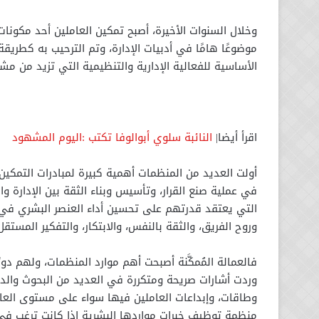
وخلال السنوات الأخيرة، أصبح تمكين العاملين أحد مكونا
موضوعًا هامًا في أدبيات الإدارة، وتم الترحيب به كطريق
الأساسية للفعالية الإدارية والتنظيمية التي تزيد من م
اقرأ أيضا|
النائبة سلوي أبوالوفا تكتب :اليوم المشهود
أولت العديد من المنظمات أهمية كبيرة لمبادرات التمكين 
في عملية صنع القرار، وتأسيس وبناء الثقة بين الإدارة 
التي يعتقد قدرتهم على تحسين أداء العنصر البشري في
وروح الفريق، والثقة بالنفس، والابتكار، والتفكير المستقل،
فالعمالة المُمكَّنة أصبحت أهم موارد المنظمات، ولهم دور
وردت أشارات صريحة ومتكررة في العديد من البحوث والد
وطاقات، وإبداعات العاملين فيها سواء على مستوى العا
منظمة توظيف خبرات مواردها البشرية إذا كانت ترغب في أ