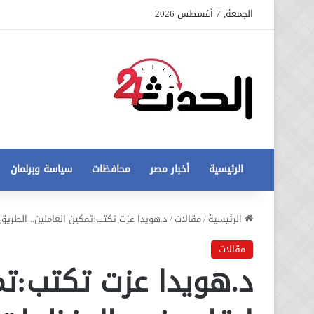
الجمعة, 7 أغسطس 2026
الرئيسية
أخبار مصر
محافظات
سياسة وبرلمان
عاجل
الرئيسية
/
مقالات
/
د.هويدا عزت تكتب:تمكين العاملين.. الطريق 
تطورات
جديدة
مقالات
في
د.هويدا عزت تكتب:تم
أزمة
12 أغسطس، 2020
مخالفات
عاجل تطورات جديدة في أزمة
البناء