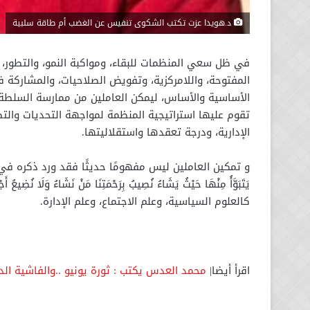
د.هويدا عزت تكتب الشكوى تنفيس عن الغضب أم طاقة سلبية
في ظل سعي المنظمات للبقاء، ومواكبة النمو، والتطور، ك
المفتوحة، واللامركزیة، وتفویض الصلاحیات، والمشاركة في
الأساسیة والأساس، لیمكن العاملين من ممارسة السلطة 
تقوم عليها استراتيجية المنظمة لمواجهة التحدیات والت
الإداریة، ودرجة تعقدها واستقلالیتها.
و تمكين العاملين ليس مفهومًا حديثًا فقد ورد ذكره في القرآن ا
كالعلوم السياسية، وعلم الاجتماع، وعلم الإدارة.
اقرأ أيضا|
محمد العدس يكتب : ثورة يونيو ..والفاشية الد