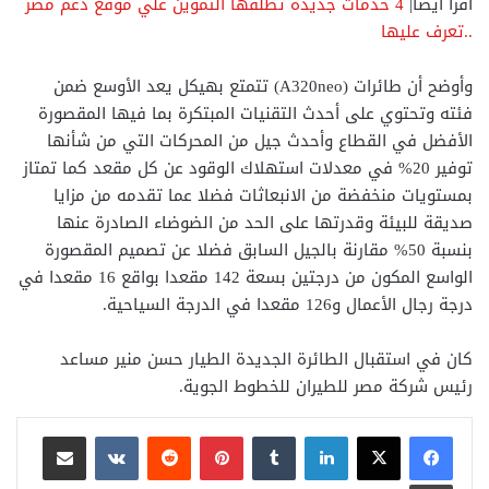
اقرأ أيضا|
4 خدمات جديدة تطلقها التموين علي موقع دعم مصر
..تعرف عليها
وأوضح أن طائرات (A320neo) تتمتع بهيكل يعد الأوسع ضمن
فئته وتحتوي على أحدث التقنيات المبتكرة بما فيها المقصورة
الأفضل في القطاع وأحدث جيل من المحركات التي من شأنها
توفير 20% في معدلات استهلاك الوقود عن كل مقعد كما تمتاز
بمستويات منخفضة من الانبعاثات فضلا عما تقدمه من مزايا
صديقة للبيئة وقدرتها على الحد من الضوضاء الصادرة عنها
بنسبة 50% مقارنة بالجيل السابق فضلا عن تصميم المقصورة
الواسع المكون من درجتين بسعة 142 مقعدا بواقع 16 مقعدا في
درجة رجال الأعمال و126 مقعدا في الدرجة السياحية.
كان في استقبال الطائرة الجديدة الطيار حسن منير مساعد
رئيس شركة مصر للطيران للخطوط الجوية.
لينكدإن
بينتيريست
مشاركة عبر البريد
طباعة