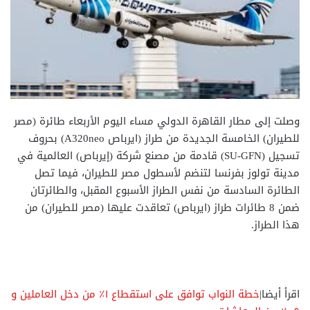
وصلت إلى مطار القاهرة الدولي مساء اليوم الأربعاء طائرة (مصر
للطيران) الخامسة الجديدة من طراز (ايرباص A320neo) بحروف
تسجيل (SU-GFN) قادمة من مصنع شركة (إيرباص) العالمية في
مدينة تولوز بفرنسا لتنضم لأسطول مصر للطيران، فيما تصل
الطائرة السادسة من نفس الطراز الأسبوع المقبل، والطائرتان
ضمن 8 طائرات طراز (ايرباص) تعاقدت عليها (مصر للطيران) من
هذا الطراز.
اقرأ أيضا|
خطة النواب توافق على استقطاع ١٪؜ من دخل العاملين و