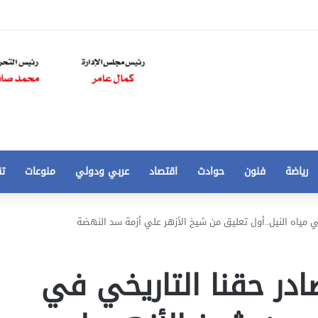
رياضة
فنون
حوادث
اقتصاد
عربي ودولي
منوعات
تق
تخفيض
ي مياه النيل..أول تعليق من شيخ الأزهر علي أزمة سد النهضة
سعر
المتر
من
ادر حقنا التاريخي في
250
21 أغسطس، 2020
الي
 مخالفات
تخفيض سعر المتر من 250 الي 50 جنيها
50