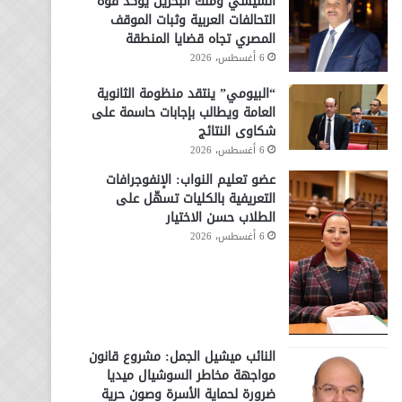
السيسي وملك البحرين يؤكد قوة
التحالفات العربية وثبات الموقف
المصري تجاه قضايا المنطقة
6 أغسطس، 2026
“البيومي” ينتقد منظومة الثانوية
العامة ويطالب بإجابات حاسمة على
شكاوى النتائج
6 أغسطس، 2026
عضو تعليم النواب: الإنفوجرافات
التعريفية بالكليات تسهّل على
الطلاب حسن الاختيار
6 أغسطس، 2026
النائب ميشيل الجمل: مشروع قانون
مواجهة مخاطر السوشيال ميديا
ضرورة لحماية الأسرة وصون حرية