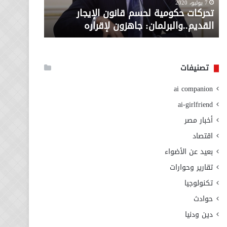
معاش المط
7 يوليو، 2020
لإقراره
من
تحركات حكومية لحسم قانون الإيجار
المطلوبة ل
وزارة
القديم..والبرلمان: جاهزون لإقراره
الاجتماعي
التضامن
الاجتماعي
تصنيفات
ai companion
ai-girlfriend
أخبار مصر
اقتصاد
بعيد عن الأضواء
تقارير وحوارات
تكنولوجيا
حوادث
دين ودنيا