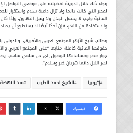
وجاء ذلك خلال تدوينة لفضيلته على موقعي التواصل الإج
لمصر التي كانت دائما ولا تزال داعية سلام واستقرار 
المائية واجب لا يحتمل الجدل ولا يقبل التهاون، وإذا كان
والاستفادة من النهر، فإن أحدًا أيضًا لا يستطيع أن يصا
وطالب شيخ الأزهر المجتمع العربي والأفريقي والدولي
حقوقها المائية كاملة، متابعا “على المجتمع العربي والأفر
جوار مصر ومساندتها للوصول إلى حل سلمي مناسب يضمن
نهر النيل دائما شريان خير وسلام”.
إثيوبيا
الشيخ احمد الطيب
سد النهضة
لينكدإن
فيسبوك
‫X