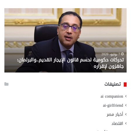
تحركات
مع
حكومية
الم
لحسم
..
قانون
إلي
الإيجار
الم
القديم..والبرلمان:
الم
جاهزون
للص
لإقراره
من
7 يوليو، 2020
تحركات حكومية لحسم قانون الإيجار القديم..والبرلمان:
م
وزا
جاهزون لإقراره
و
الت
الا
تصنيفات
ai companion
ai-girlfriend
أخبار مصر
اقتصاد