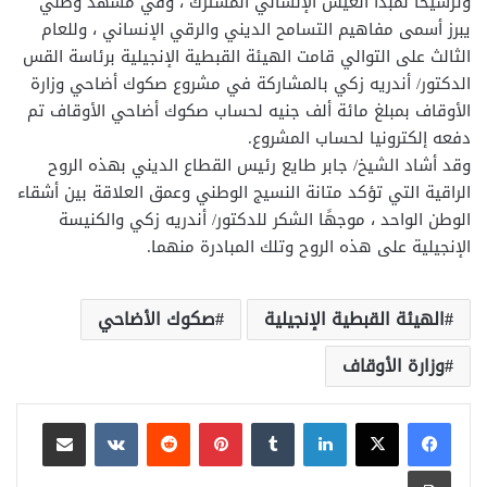
وترسيخًا لمبدأ العيش الإنساني المشترك ، وفي مشهد وطني
يبرز أسمى مفاهيم التسامح الديني والرقي الإنساني ، وللعام
الثالث على التوالي قامت الهيئة القبطية الإنجيلية برئاسة القس
الدكتور/ أندريه زكي بالمشاركة في مشروع صكوك أضاحي وزارة
الأوقاف بمبلغ مائة ألف جنيه لحساب صكوك أضاحي الأوقاف تم
دفعه إلكترونيا لحساب المشروع.
وقد أشاد الشيخ/ جابر طايع رئيس القطاع الديني بهذه الروح
الراقية التي تؤكد متانة النسيج الوطني وعمق العلاقة بين أشقاء
الوطن الواحد ، موجهًا الشكر للدكتور/ أندريه زكي والكنيسة
الإنجيلية على هذه الروح وتلك المبادرة منهما.
الهيئة القبطية الإنجيلية
صكوك الأضاحي
وزارة الأوقاف
لينكدإن
بينتيريست
مشاركة عبر البريد
طباعة