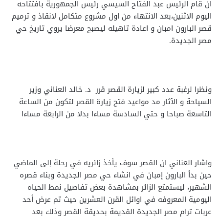
ان قام الرئيس عبد الفتاح السيسي رئيس الجمهورية بافتتاحه
اليوم الاثنين،بعد الانتهاء من اول مشروع متكامل لانقاذ و ترميم
قصر البارون امبان و اعادة تاهيله ليصبح معرضا يروي تاريخ حي
مصر الجديدة.
ونظرا لرغبة عدد كبير لزيارة القصر قرر د. خالد العناني وزير
السياحة و الآثار مد مواعيد فتح زيارة القصر لتكون من الساعة
التاسعة صباحا و حتي السادسة مساءا بدلا من الرابعة مساءا
واشار العناني ان القصر سوف يأخذ زائريه في رحلة إلى الماضي
حين بدأ البارون إمبان في انشاء حي مصر الجديدة وبناء قصره
الشهير، ليستمتع الزائر بمشاهدة بعض تفاصيل نمط الحياه
اليومية المعروفه في اوائل القرن العشرين حيث تم عرض أحد
عربات ترام مصر الجديدة القديمة بحديقة القصر وذلك بعد