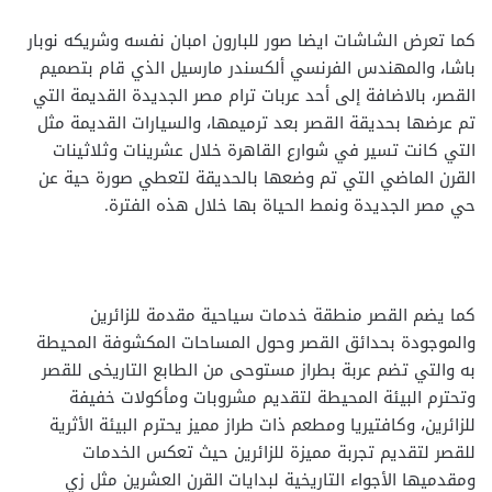
كما تعرض الشاشات ايضا صور للبارون امبان نفسه وشريكه نوبار
باشا، والمهندس الفرنسي ألكسندر مارسيل الذي قام بتصميم
القصر، بالاضافة إلى أحد عربات ترام مصر الجديدة القديمة التي
تم عرضها بحديقة القصر بعد ترميمها، والسيارات القديمة مثل
التي كانت تسير في شوارع القاهرة خلال عشرينات وثلاثينات
القرن الماضي التي تم وضعها بالحديقة لتعطي صورة حية عن
حي مصر الجديدة ونمط الحياة بها خلال هذه الفترة.
كما يضم القصر منطقة خدمات سياحية مقدمة للزائرين
والموجودة بحدائق القصر وحول المساحات المكشوفة المحيطة
به والتي تضم عربة بطراز مستوحى من الطابع التاريخى للقصر
وتحترم البيئة المحيطة لتقديم مشروبات ومأكولات خفيفة
للزائرين، وكافتيريا ومطعم ذات طراز مميز يحترم البيئة الأثرية
للقصر لتقديم تجربة مميزة للزائرين حيث تعكس الخدمات
ومقدميها الأجواء التاريخية لبدايات القرن العشرين مثل زي