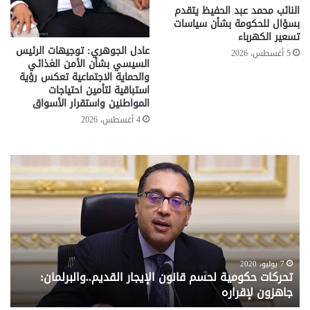
النائب محمد عبد الحفيظ يتقدم
بسؤال للحكومة بشأن سياسات
تسعير الكهرباء
عادل الجوهري: توجيهات الرئيس
5 أغسطس، 2026
السيسي بشأن الأمن الغذائي
والحماية الاجتماعية تعكس رؤية
استباقية لتأمين احتياجات
المواطنين واستقرار الأسواق
4 أغسطس، 2026
تحركات
مع
حكومية
الم
لحسم
..
قانون
إلي
الإيجار
الم
القديم..والبرلمان:
الم
جاهزون
للص
لإقراره
من
7 يوليو، 2020
تحركات حكومية لحسم قانون الإيجار القديم..والبرلمان:
م
وزا
جاهزون لإقراره
و
الت
الا