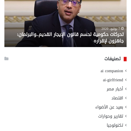
قانون
إلي
الإيجار
الم
القديم..والبرلمان:
الم
جاهزون
للص
لإقراره
من
7 يوليو، 2020
تحركات حكومية لحسم قانون الإيجار القديم..والبرلمان:
م
وزا
جاهزون لإقراره
و
الت
الا
تصنيفات
ai companion
ai-girlfriend
أخبار مصر
اقتصاد
بعيد عن الأضواء
تقارير وحوارات
تكنولوجيا