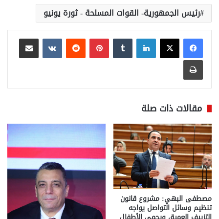
رئيس الجمهورية- القوات المسلحة - ثورة يونيو
لينكدإن
بينتيريست
مشاركة عبر البريد
طباعة
مقالات ذات صلة
مصطفى البهي: مشروع قانون
تنظيم وسائل التواصل يواجه
التزييف العميق ويحمي الأطفال