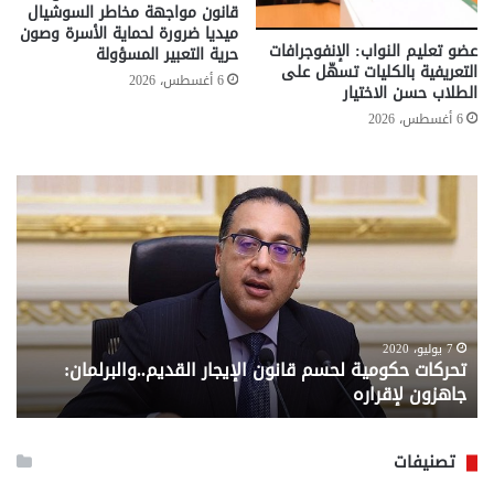
قانون مواجهة مخاطر السوشيال
ميديا ضرورة لحماية الأسرة وصون
عضو تعليم النواب: الإنفوجرافات
حرية التعبير المسؤولة
التعريفية بالكليات تسهّل على
6 أغسطس، 2026
الطلاب حسن الاختيار
6 أغسطس، 2026
تحركات
مع
حكومية
الم
لحسم
..
قانون
إلي
الإيجار
الم
القديم..والبرلمان:
الم
جاهزون
للص
لإقراره
من
7 يوليو، 2020
تحركات حكومية لحسم قانون الإيجار القديم..والبرلمان:
م
وزا
جاهزون لإقراره
و
الت
الا
تصنيفات