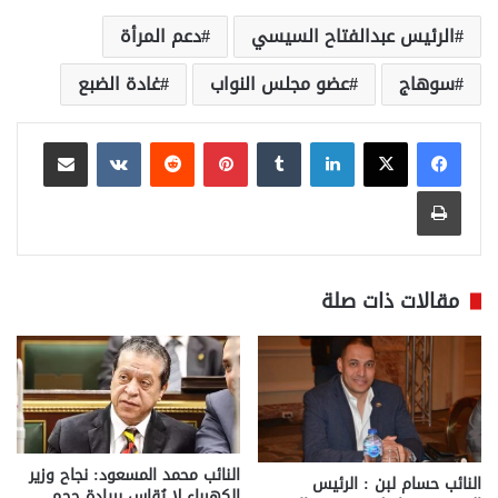
الرئيس عبدالفتاح السيسي
دعم المرأة
سوهاج
عضو مجلس النواب
غادة الضبع
لينكدإن
بينتيريست
مشاركة عبر البريد
طباعة
مقالات ذات صلة
النائب محمد المسعود: نجاح وزير
النائب حسام لبن : الرئيس
الكهرباء لا يُقاس بريادة حجم