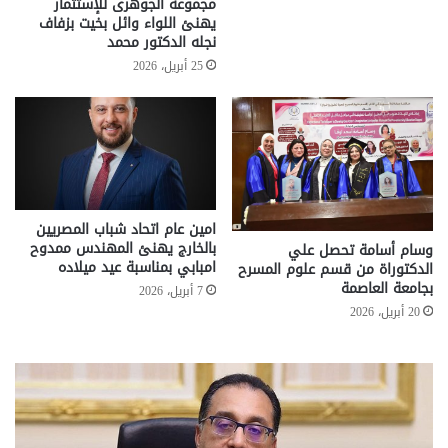
مجموعة الجوهرى للإستثمار
يهنئ اللواء وائل بخيت بزفاف
نجله الدكتور محمد
25 أبريل، 2026
امين عام اتحاد شباب المصريين
بالخارج يهنئ المهندس ممدوح
وسام أسامة تحصل علي
امبابي بمناسبة عيد ميلاده
الدكتوراة من قسم علوم المسرح
بجامعة العاصمة
7 أبريل، 2026
20 أبريل، 2026
تحركات
مع
حكومية
الم
لحسم
..
قانون
إلي