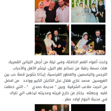
وتحت أضواء القمر الخافتة، وفى ليلة من أجمل الليالى القمرية،
هلت نسمة رطبة من نسائم نهر النيل، لينشر الأهل والأحباب
النرجس والياسمين، والعطور الفرنسية، إيذانا بتتويج قصة حب بين
العروسين محمد غازي هلال نجل الكابتن الكبير وواحد من افضل
من انجبت ملاعب الشرقية وبين ” مديحة حمدي ” ، التي خطفت
قلبه وجعلته يختار من خارج قريته ومدينته ليذهب الي تلراك
في مدينة الجوار اولاد صقر .