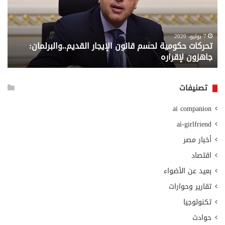
الإيجار
الم
القديم..والبرلمان:
الم
جاهزون
للص
لإقراره
من
7 يوليو، 2020
تحركات حكومية لحسم قانون الإيجار القديم..والبرلمان:
م
وزا
جاهزون لإقراره
و
الت
الا
تصنيفات
ai companion
ai-girlfriend
أخبار مصر
اقتصاد
بعيد عن الأضواء
تقارير وحوارات
تكنولوجيا
حوادث