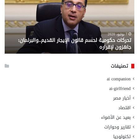
لحسم
..
قانون
إلي
الإيجار
الم
القديم..والبرلمان:
الم
جاهزون
للص
لإقراره
من
7 يوليو، 2020
تحركات حكومية لحسم قانون الإيجار القديم..والبرلمان:
م
وزا
جاهزون لإقراره
و
الت
الا
تصنيفات
ai companion
ai-girlfriend
أخبار مصر
اقتصاد
بعيد عن الأضواء
تقارير وحوارات
تكنولوجيا